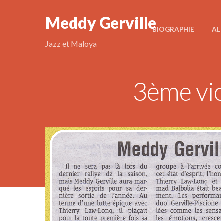
Meddy Gerville
BIOGRAPHIE
AL
Jazz et Maloya
3ème vic