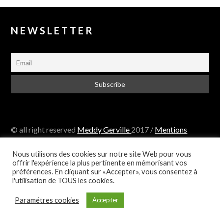
NEWSLETTER
© all right reserved
Meddy Gerville
2017 /
Mentions
légales
Nous utilisons des cookies sur notre site Web pour vous
offrir l'expérience la plus pertinente en mémorisant vos
préférences. En cliquant sur «Accepter», vous consentez à
l'utilisation de TOUS les cookies.
Paramétres cookies
Accepter