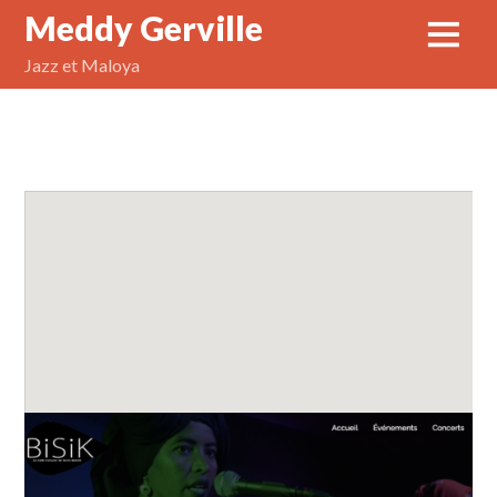
Meddy Gerville
Jazz et Maloya
Meddy Gerville at Bisik – Reunion
Island